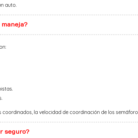
n auto.
e maneja?
on:
.
istas.
s.
 coordinados, la velocidad de coordinación de los semáforo
r seguro?