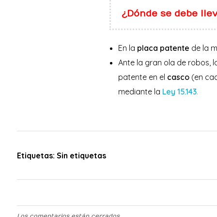
¿Dónde se debe lle
En la
placa patente
de la m
Ante la gran ola de robos, 
patente en el
casco
(en cad
mediante la
Ley 15.143
.
Etiquetas: Sin etiquetas
Los comentarios están cerrados.