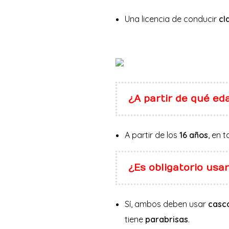
Una licencia de conducir
cl
¿A partir de qué e
A partir de los
16 años
, en 
¿Es obligatorio us
Sí, ambos deben usar
casc
tiene
parabrisas
.