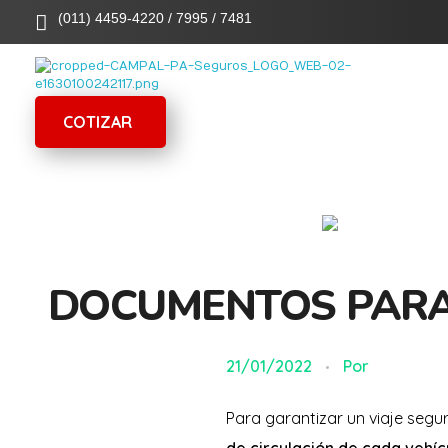
(011) 4459-4220 / 7995 / 7481
Campal Seguros
Campal productores y asesores de seguros
COTIZAR
DOCUMENTOS PARA
21/01/2022
Por
Para garantizar un viaje segu
de circulación de cada vehícu