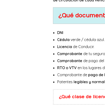
¿Qué documenta
DNI
Cédula
verde / cédula azul.
Licencia
de Conducir.
Comprobante
de tu seguro
Comprobante
de pago del i
RTO o VTV
en los lugares d
Comprobante de
pago de 
Patentes
legibles y norma
¿Qué clase de licen