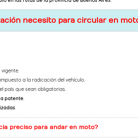
ción necesito para circular en mot
 vigente.
mpuesto a la radicación del vehículo.
el país que sean obligatorias.
la patente
.
lizadas
.
cia preciso para andar en moto?