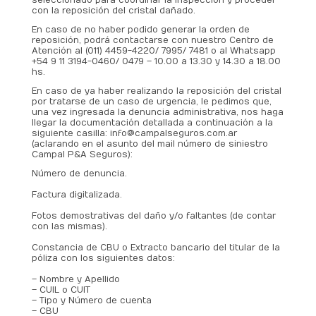
con la reposición del cristal dañado.
En caso de no haber podido generar la orden de
reposición, podrá contactarse con nuestro Centro de
Atención al (011) 4459-4220/ 7995/ 7481 o al Whatsapp
+54 9 11 3194-0460/ 0479 – 10.00 a 13.30 y 14.30 a 18.00
hs.
En caso de ya haber realizando la reposición del cristal
por tratarse de un caso de urgencia, le pedimos que,
una vez ingresada la denuncia administrativa, nos haga
llegar la documentación detallada a continuación a la
siguiente casilla: info@campalseguros.com.ar
(aclarando en el asunto del mail número de siniestro
Campal P&A Seguros):
Número de denuncia.
.
Factura digitalizada.
–
Fotos demostrativas del daño y/o faltantes (de contar
con las mismas).
.
Constancia de CBU o Extracto bancario del titular de la
póliza con los siguientes datos:
.
– Nombre y Apellido
– CUIL o CUIT
– Tipo y Número de cuenta
– CBU